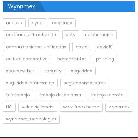
Wynnmex
acceso
byod
cableado
cableado estructurado
cctv
colaboracion
comunicaciones unificadas
covid
covid19
cultura corporativa
herramientas
phishing
securewithus
security
seguridad
seguridad informatica
seguroconnosotros
teletrabajo
trabajo desde casa
trabajo remoto
UC
videovigilancia
work from home
wynnmex
wynnmex technologies