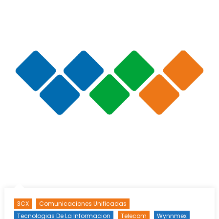
3CX
Comunicaciones Unificadas
Tecnologias De La Informacion
Telecom
Wynnmex