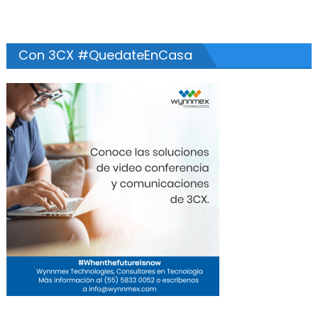
Con 3CX #QuedateEnCasa