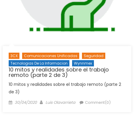
3CX
Comunicaciones Unificadas
Seguridad
Tecnologias De La Informacion
Wynnmex
10 mitos y realidades sobre el trabajo
remoto (parte 2 de 3)
10 mitos y realidades sobre el trabajo remoto (parte 2
de 3)
Posted
Author
30/04/2020
Luis Olavarrieta
Comment(0)
on