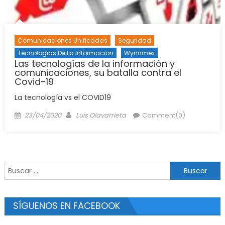
Comunicaciones Unificadas
Seguridad
Tecnologias De La Informacion
Wynnmex
Las tecnologías de la información y
comunicaciones, su batalla contra el
Covid-19
La tecnología vs el COVID19
Posted
Author
23/04/2020
Luis Olavarrieta
Comment(0)
on
Buscar:
SÍGUENOS EN FACEBOOK