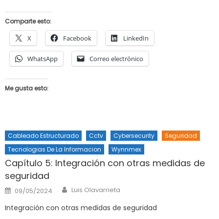
Comparte esto:
X
Facebook
LinkedIn
WhatsApp
Correo electrónico
Me gusta esto:
Cableado Estructurado
Cctv
Cybersecurity
Seguridad
Tecnologias De La Informacion
Wynnmex
Capítulo 5: Integración con otras medidas de
seguridad
Author
Posted
Luis Olavarrieta
09/05/2024
on
Integración con otras medidas de seguridad