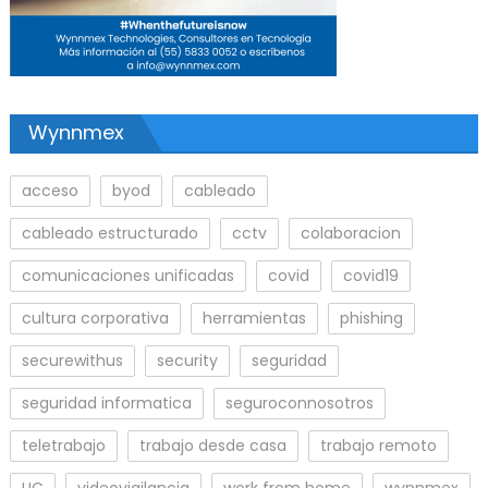
Wynnmex
acceso
byod
cableado
cableado estructurado
cctv
colaboracion
comunicaciones unificadas
covid
covid19
cultura corporativa
herramientas
phishing
securewithus
security
seguridad
seguridad informatica
seguroconnosotros
teletrabajo
trabajo desde casa
trabajo remoto
UC
videovigilancia
work from home
wynnmex