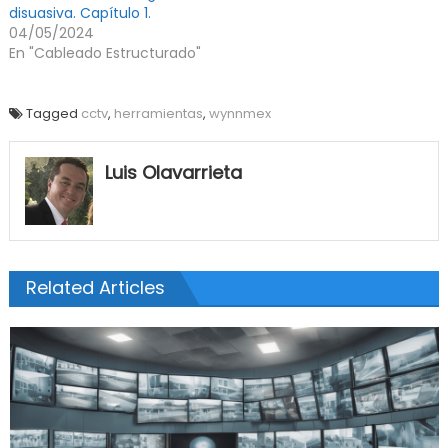
disuasiva. Capítulo 1.
04/05/2024
En "Cableado Estructurado"
Tagged
cctv
,
herramientas
,
wynnmex
Luis Olavarrieta
Related Articles