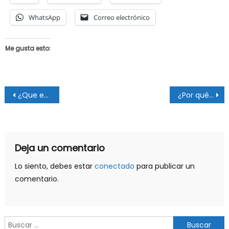
WhatsApp
Correo electrónico
Me gusta esto:
Navegación
¿Que es una APT? (8)
¿Por qué las empresas necesitan implementar soluciones de videovigilancia?
de
entradas
Deja un comentario
Lo siento, debes estar
conectado
para publicar un
comentario.
Buscar: